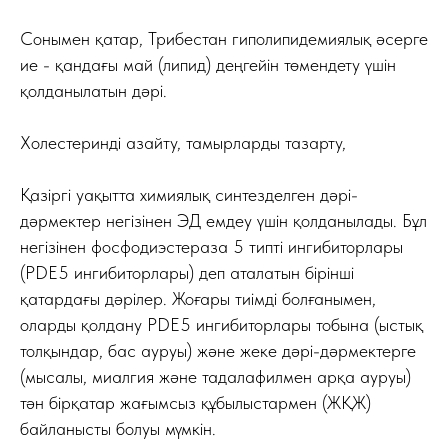
Сонымен қатар, Трибестан гиполипидемиялық әсерге
ие - қандағы май (липид) деңгейін төмендету үшін
қолданылатын дәрі.
Холестеринді азайту, тамырларды тазарту,
Қазіргі уақытта химиялық синтезделген дәрі-
дәрмектер негізінен ЭД емдеу үшін қолданылады. Бұл
негізінен фосфодиэстераза 5 типті ингибиторлары
(PDE5 ингибиторлары) деп аталатын бірінші
қатардағы дәрілер. Жоғары тиімді болғанымен,
оларды қолдану PDE5 ингибиторлары тобына (ыстық
толқындар, бас ауруы) және жеке дәрі-дәрмектерге
(мысалы, миалгия және тадалафилмен арқа ауруы)
тән бірқатар жағымсыз құбылыстармен (ЖҚЖ)
байланысты болуы мүмкін.