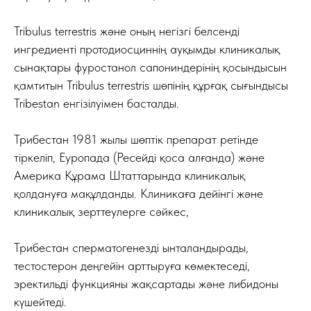
Tribulus terrestris және оның негізгі белсенді
ингредиенті протодиосциннің ауқымды клиникалық
сынақтары фуростанол сапониндерінің қосындысын
қамтитын Tribulus terrestris шөпінің құрғақ сығындысы
Tribestan енгізілуімен басталды.
Трибестан 1981 жылы шөптік препарат ретінде
тіркеліп, Еуропада (Ресейді қоса алғанда) және
Америка Құрама Штаттарында клиникалық
қолдануға мақұлданды. Клиникаға дейінгі және
клиникалық зерттеулерге сәйкес,
Трибестан сперматогенезді ынталандырады,
тестостерон деңгейін арттыруға көмектеседі,
эректильді функцияны жақсартады және либидоны
күшейтеді.