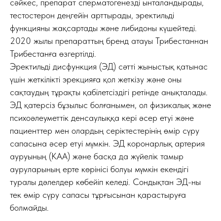
сәйкес, препарат сперматогенезді ынталандырады,
тестостерон деңгейін арттырады, эректильді
функцияны жақсартады және либидоны күшейтеді.
2020 жылы препараттың бренд атауы Трибестаннан
Трибестанға өзгертілді.
Эректильді дисфункция (ЭД) сәтті жыныстық қатынас
үшін жеткілікті эрекцияға қол жеткізу және оны
сақтаудың тұрақты қабілетсіздігі ретінде анықталады.
ЭД қатерсіз бұзылыс болғанымен, ол физикалық және
психоәлеуметтік денсаулыққа кері әсер етуі және
пациенттер мен олардың серіктестерінің өмір сүру
сапасына әсер етуі мүмкін. ЭД коронарлық артерия
ауруының (КАА) және басқа да жүйелік тамыр
ауруларының ерте көрінісі болуы мүмкін екендігі
туралы дәлелдер көбейіп келеді. Сондықтан ЭД-ны
тек өмір сүру сапасы тұрғысынан қарастыруға
болмайды.