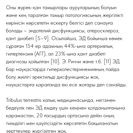
Оны жүрек-қан тамырлары ауруларының болуын
және кең таралған тамыр патологиясының жергілікті
көрінісін көрсететін ескерту белгісі деп санауға
болады – эндотелий дисфункциясы, атеросклероз,
қант диабеті [5–9]. Осылайша, ЭД бойынша көмек
сұраған 154 ер адамның 44%-ына артериялық
гипертензия (АГГ), ал 23%-ына қант диабеті
диагнозы қойылған [10]. Э. Риччи және т.б. [11] ЭД
бар науқастарда гиперхолестеринемияның пайда
болу жиілігі эректильді дисфункциясы жоқ
науқастарға қарағанда екі есе жоғары деп санайды.
Tribulus terrestris халық медицинасында, негізінен
бедеулік пен ЭД емдеу үшін кеңінен қолданылғанына
қарамастан, 20 ғасырдың ортасына дейін оның
тиімділігі мен қауіпсіздігін көрсететін бақыланатын
зерттеулер жүргізілген жоқ.