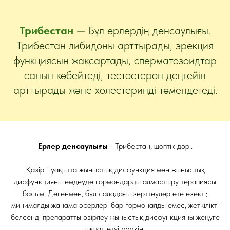
Трибестан
— Бұл ерлердің денсаулығы.
Трибестан либидоны арттырады, эрекция
функциясын жақсартады, сперматозоидтар
санын көбейтеді, тестостерон деңгейін
арттырады және холестеринді төмендетеді.
Ерлер денсаулығы
- Трибестан, шөптік дәрі.
Қазіргі уақытта жыныстық дисфункция мен жыныстық
дисфункцияны емдеуде гормондарды алмастыру терапиясы
басым. Дегенмен, бұл саладағы зерттеулер өте өзекті;
минималды жанама әсерлері бар гормоналды емес, жеткілікті
белсенді препаратты әзірлеу жыныстық дисфункцияны жеңуге
ықпал етуі мүмкін.