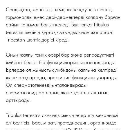
Сондықтан, жеткілікті тиімді және қауіпсіз шөптік,
гормоналды емес дәрі-дәрмектерді қолдану барған
сайын танымал болып келеді. Бұл топқа Tribulus
terrestris шөпінің құрғақ сығындысынан жасалған
Tribestan шөптік дәрісі кіреді.
Оның жалпы тоник әсері бар және репродуктивті
жүйенің белгілі бір функцияларын ынталандырады.
Ерлерде ол жыныстық либидоны қалпына келтіреді
және жақсартады, эректильді функцияны ұзартады.
Ол сперматогенезді ынталандырады,
сперматозоидтар санын және қозғалғыштығын
арттырады.
Tribulus terrestris сығындысының әсер ету механизмі
әлі белгісіз. Басым зат, протодиосцин, организмде