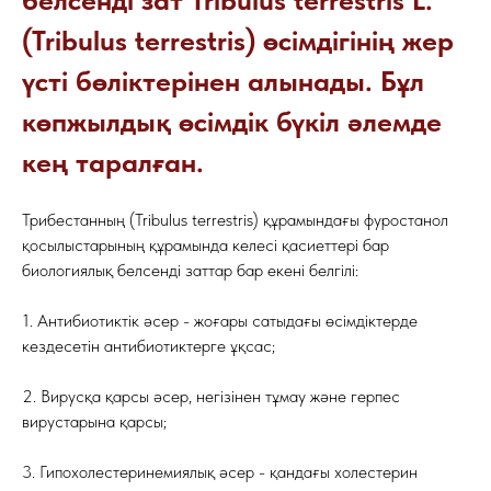
(Tribulus terrestris) өсімдігінің жер
үсті бөліктерінен алынады. Бұл
көпжылдық өсімдік бүкіл әлемде
кең таралған.
Трибестанның (Tribulus terrestris) құрамындағы фуростанол
қосылыстарының құрамында келесі қасиеттері бар
биологиялық белсенді заттар бар екені белгілі:
1. Антибиотиктік әсер - жоғары сатыдағы өсімдіктерде
кездесетін антибиотиктерге ұқсас;
2. Вирусқа қарсы әсер, негізінен тұмау және герпес
вирустарына қарсы;
3. Гипохолестеринемиялық әсер - қандағы холестерин