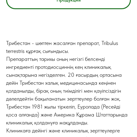
Трибестан - шөптен жасалған препарат, Tribulus
terrestris құрғақ сығындысы.
Препараттың тарихы оның негізгі белсенді
ингредиенті протодиосциннің кең клиникалық
сынақтарына негізделген. 20 ғасырдың ортасына
дейін Трибестан халық медицинасында кеңінен
қолданылды, бірақ оның тиімділігі мен қауіпсіздігін
дәлелдейтін бақыланатын зерттеулер болған жоқ.
Трибестан 1981 жылы тіркеліп, Еуропада (Ресейді
қоса алғанда) және Америка Құрама Штаттарында
клиникалық қолдануға мақұлданды.
Клиникаға дейінгі және клиникалық зерттеулерге