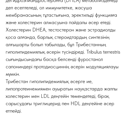
дегидроэпиандростеронға (DHEA) метаболизденеді
деп есептеледі, ол иммунитетке, жасуша
мембранасының тұтастығына, эректильді функцияға
және холестерин алмасуына пайдалы әсер етеді.
Холестерин DHEA, тестостерон және эстрадиолды
қоса алғанда, барлық стероидтардың синтезінің
алғышарты болып табылады, бұл Трибестанның
гиполипидемиялық әсерін түсіндіреді. Tribulus terrestris
сығындысындағы басқа белсенді фуростанол
сапониндері протодиосциннің әсерін модуляциялауы
мүмкін.
Трибестан гиполипидемиялық әсерге ие,
липопротеинемиямен ауыратын науқастарда жалпы
холестерин мен LDL деңгейін төмендетеді, бірақ
сарысудағы триглицерид пен HDL деңгейіне әсер
етпейді.