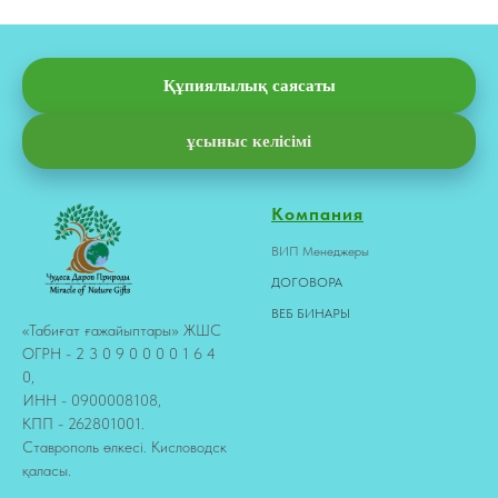
Құпиялылық саясаты
ұсыныс келісімі
Компания
ВИП Менеджеры
ДОГОВОРА
ВЕБ БИНАРЫ
«Табиғат ғажайыптары» ЖШС
ОГРН - 2 3 0 9 0 0 0 0 1 6 4
0,
ИНН - 0900008108,
КПП - 262801001.
Ставрополь өлкесі. Кисловодск
қаласы.