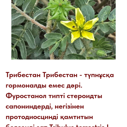
Трибестан Трибестан - түпнұсқа
гормоналды емес дәрі.
Фуростанол типті стероидты
сапониндерді, негізінен
протодиосцинді қамтитын
белсенді зат Tribulus terrestris L.