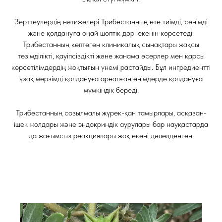
Зерттеулердің нәтижелері Трибестанның өте тиімді, сенімді
және қолдануға оңай шөптік дәрі екенін көрсетеді.
Трибестанның көптеген клиникалық сынақтары жақсы
төзімділікті, қауіпсіздікті және жанама әсерлер мен қарсы
көрсетілімдердің жоқтығын үнемі растайды. Бұл ингредиентті
ұзақ мерзімді қолдануға арналған өнімдерде қолдануға
мүмкіндік береді.
Трибестанның созылмалы жүрек-қан тамырлары, асқазан-
ішек жолдары және эндокриндік аурулары бар науқастарда
да жағымсыз реакциялары жоқ екені дәлелденген.