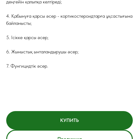
деңгейін қалыпқа келтіреді;
4. Қабынуға қарсы әсер - кортикостероидтарға ұқсастығына
байланысты;
5. Ісікке қарсы әсер;
6. Жыныстық ынталандырушы әсер;
7. Фунгицидтік әсер.
КУПИТЬ
Продукция